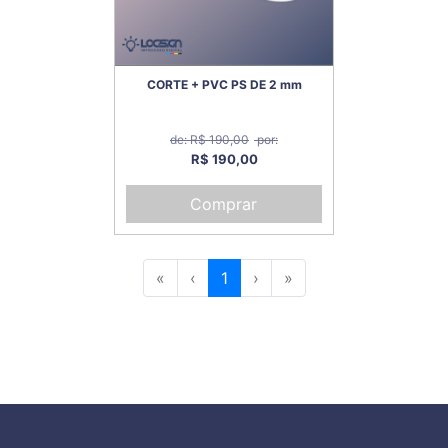
CORTE + PVC PS DE 2 mm
de: R$ 190,00
por:
R$ 190,00
Comprar
«
‹
1
›
»